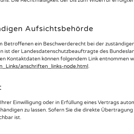
n uns. Die Rechtmäßigkeit der bis zum Widerruf erfolgt
ndigen Aufsichtsbehörde
em Betroffenen ein Beschwerderecht bei der zuständige
n ist der Landesdatenschutzbeauftragte des Bundeslan
eren Kontaktdaten können folgendem Link entnommen w
n_Links/anschriften_links-node.html
.
t
hrer Einwilligung oder in Erfüllung eines Vertrags autom
ändigen zu lassen. Sofern Sie die direkte Übertragung
chbar ist.