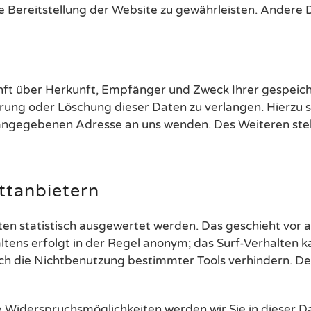
eie Bereitstellung der Website zu gewährleisten. Andere
unft über Herkunft, Empfänger und Zweck Ihrer gespeic
rrung oder Löschung dieser Daten zu verlangen. Hierzu
m angegebenen Adresse an uns wenden. Des Weiteren ste
ttanbietern
ten statistisch ausgewertet werden. Das geschieht vor 
ens erfolgt in der Regel anonym; das Surf-Verhalten ka
h die Nichtbenutzung bestimmter Tools verhindern. Deta
e Widerspruchsmöglichkeiten werden wir Sie in dieser D