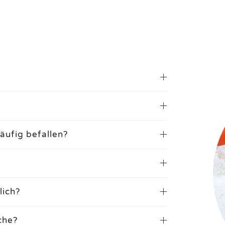
äufig befallen?
lich?
che?