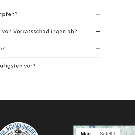
mpfen?
g von Vorratsschädlingen ab?
n?
figsten vor?