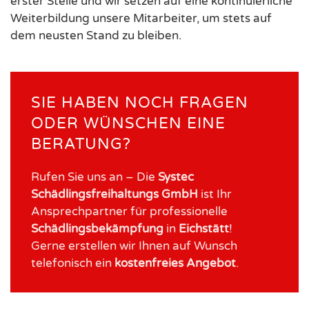
erster Stelle und wir setzen auf eine kontinuierliche
Weiterbildung unsere Mitarbeiter, um stets auf
dem neusten Stand zu bleiben.
SIE HABEN NOCH FRAGEN
ODER WÜNSCHEN EINE
BERATUNG?
Rufen Sie uns an – Die
Systec
Schädlingsfreihaltungs GmbH
ist Ihr
Ansprechpartner für professionelle
Schädlingsbekämpfung
in
Eichstätt
!
Gerne erstellen wir Ihnen auf Wunsch
telefonisch ein
kostenfreies
Angebot
.