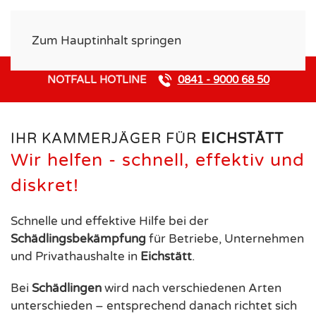
Zum Hauptinhalt springen
NOTFALL HOTLINE
0841 - 9000 68 50
Schädlingsbekämpfung in
Eichstätt
IHR KAMMERJÄGER FÜR
EICHSTÄTT
Wir helfen - schnell, effektiv und
diskret!
Schnelle und effektive Hilfe bei der
Schädlingsbekämpfung
für Betriebe, Unternehmen
und Privathaushalte in
Eichstätt
.
Bei
Schädlingen
wird nach verschiedenen Arten
unterschieden – entsprechend danach richtet sich